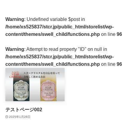
Warning
: Undefined variable $post in
/home/xs525837/stcr.jp/public_html/storelist/wp-
content/themes/swell_child/functions.php
on line
96
Warning
: Attempt to read property "ID" on null in
/home/xs525837/stcr.jp/public_html/storelist/wp-
content/themes/swell_child/functions.php
on line
96
テストページ002
2025年1月28日