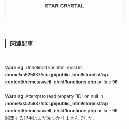
STAR CRYSTAL
関連記事
Warning
: Undefined variable $post in
/home/xs525837/stcr.jp/public_html/storelist/wp-
content/themes/swell_child/functions.php
on line
96
Warning
: Attempt to read property "ID" on null in
/home/xs525837/stcr.jp/public_html/storelist/wp-
content/themes/swell_child/functions.php
on line
96
関連する記事はまだ見つかりませんでした。